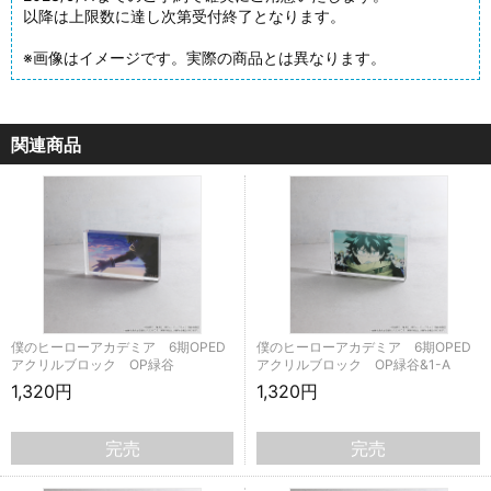
以降は上限数に達し次第受付終了となります。
※画像はイメージです。実際の商品とは異なります。
関連商品
僕のヒーローアカデミア 6期OPED
僕のヒーローアカデミア 6期OPED
アクリルブロック OP緑谷
アクリルブロック OP緑谷&1-A
1,320円
1,320円
完売
完売