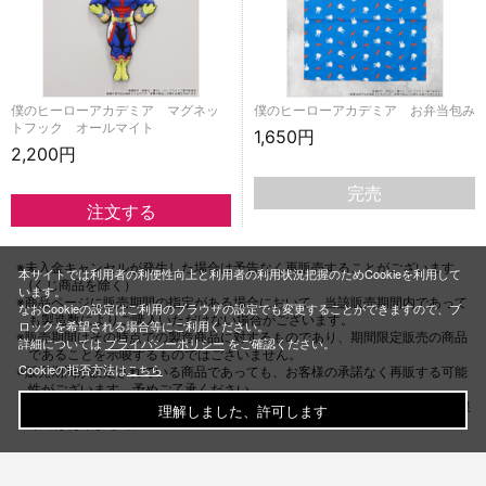
僕のヒーローアカデミア マグネッ
僕のヒーローアカデミア お弁当包み
トフック オールマイト
1,650円
2,200円
完売
※未入金キャンセルが発生した場合は予告なく再販売することがございます。
本サイトでは利用者の利便性向上と利用者の利用状況把握のためCookieを利用して
(くじ商品を除く）
います。
※商品ページに販売期間の指定がある場合において、当該販売期間内であって
なおCookieの設定はご利用のブラウザの設定でも変更することができますので、ブ
も製造数によりご購入いただけない場合がございます。
ロックを希望される場合等にご利用ください。
※販売期間はその時点での製造商品に対するものであり、期間限定販売の商品
詳細については
プライバシーポリシー
をご確認ください。
であることを示唆するものではございません。
Cookieの拒否方法は
こちら
※販売期間が設定されている商品であっても、お客様の承諾なく再販する可能
性がございます。予めご了承ください。
ただし「期間限定販売」「数量限定販売」と明示したものについてはこの限
理解しました、許可します
りではありません。