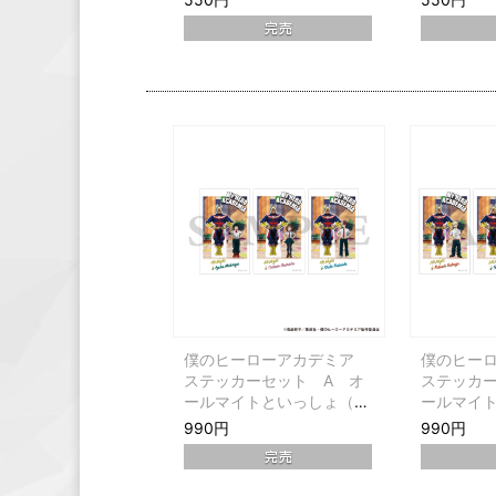
僕のヒーローアカデミア
僕のヒー
ステッカーセット A オ
ステッカー
ールマイトといっしょ（緑
ールマイ
谷&麗日&轟）
豪&飯田&
990円
990円