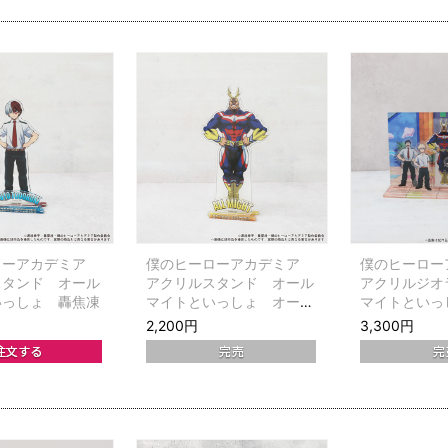
ローアカデミア
僕のヒーローアカデミア
僕のヒーロ
スタンド オール
アクリルスタンド オール
アクリルジオ
いっしょ 轟焦凍
マイトといっしょ オール
マイトといっ
マイト
2,200円
3,300円