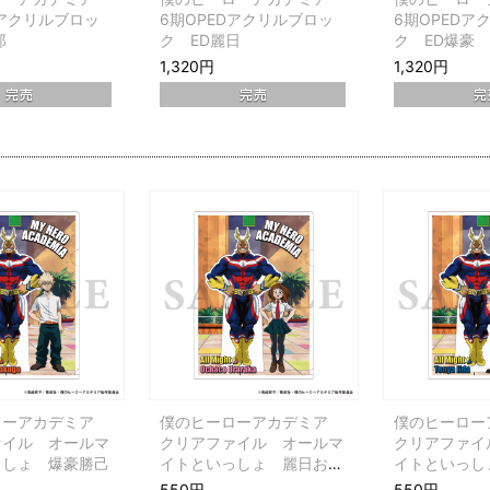
Dアクリルブロッ
6期OPEDアクリルブロッ
6期OPEDア
郎
ク ED麗日
ク ED爆豪
1,320円
1,320円
ローアカデミア
僕のヒーローアカデミア
僕のヒーロ
ァイル オールマ
クリアファイル オールマ
クリアファイ
っしょ 爆豪勝己
イトといっしょ 麗日お茶
イトといっし
子
550円
550円