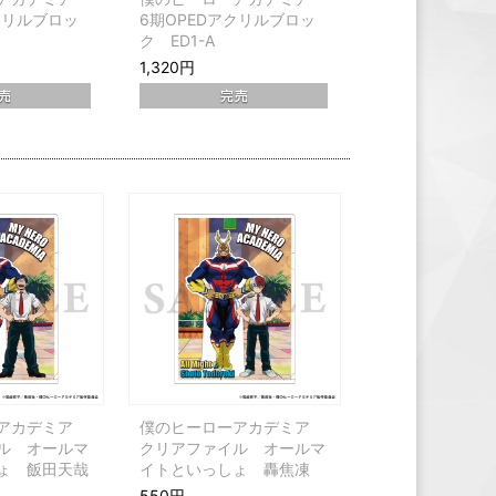
クリルブロッ
6期OPEDアクリルブロッ
ク ED1-A
1,320円
ーアカデミア
僕のヒーローアカデミア
ル オールマ
クリアファイル オールマ
ょ 飯田天哉
イトといっしょ 轟焦凍
550円