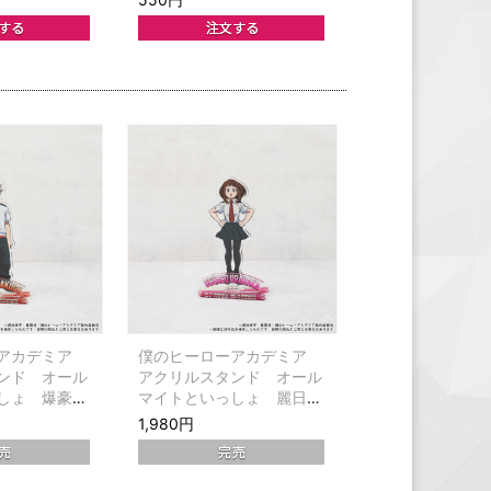
ーアカデミア
僕のヒーローアカデミア
ンド オール
アクリルスタンド オール
しょ 爆豪勝
マイトといっしょ 麗日お
茶子
1,980円