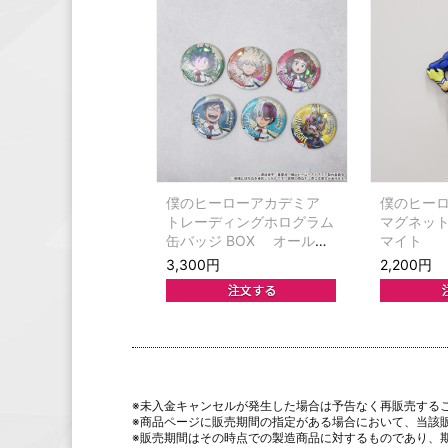
僕のヒーローアカデミア
僕のヒー
トレーディングホログラム
マグネッ
缶バッジ BOX オールマ
マイト
イトといっしょ
3,300円
2,200円
※未入金キャンセルが発生した場合は予告なく再販売する
※商品ページに販売期間の指定がある場合において、当該
※販売期間はその時点での製造商品に対するものであり、