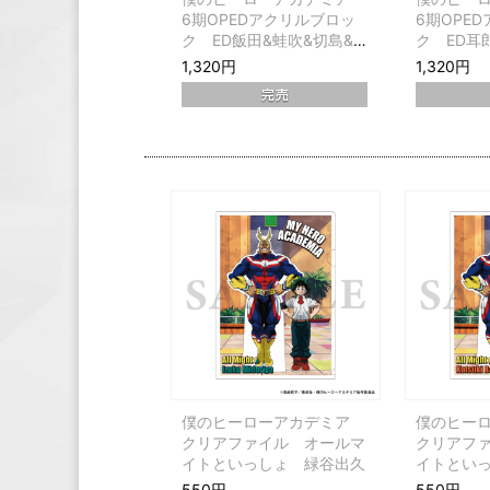
6期OPEDアクリルブロッ
6期OPE
ク ED飯田&蛙吹&切島&
ク ED耳
八百万
1,320円
1,320円
僕のヒーローアカデミア
僕のヒー
クリアファイル オールマ
クリアフ
イトといっしょ 緑谷出久
イトとい
550円
550円