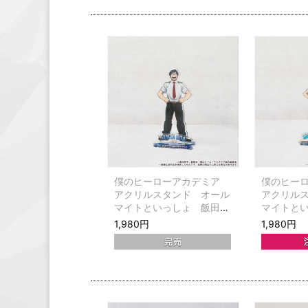
僕のヒーローアカデミア
僕のヒー
アクリルスタンド オール
アクリル
マイトといっしょ 飯田天
マイトと
哉
1,980円
1,980円