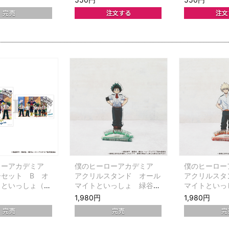
ローアカデミア
僕のヒーローアカデミア
僕のヒーロ
セット B オ
アクリルスタンド オール
アクリルスタ
トといっしょ（爆
マイトといっしょ 緑谷出
マイトといっ
集合）
久
己
1,980円
1,980円