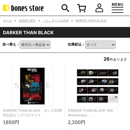
ホーム
>
作品別で探す
>
「た」タイトル作品
>
DARKER THAN BLACK
DARKER THAN BLACK
並べ替え：
在庫絞込：
26
件あります
DARKER THAN BLACK ボンズ25周
DARKER THAN BLACK 15th
年記念ビッグブロマイド
Anniversary …
1,650円
2,200円