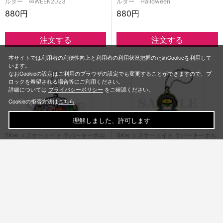
ルダー ∞WEEK2023
ルダー Halloween
880円
880円
本サイトでは利用者の利便性向上と利用者の利用状況把握のためCookieを利用して
います。
なおCookieの設定はご利用のブラウザの設定でも変更することができますので、ブ
ロックを希望される場合等にご利用ください。
詳細については
プライバシーポリシー
をご確認ください。
Cookieの拒否方法は
こちら
理解しました、許可します
SK∞ エスケーエイト ラバーキーホル
SK∞ エスケーエイト ラバーキーホル
ダー／Halloween2025
ダー／ドット MIYA
880円
880円