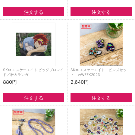
SK∞ エスケーエイト ビッグブロマイ
SK∞ エスケーエイト ピンズセッ
ド／暦＆ランガ
ト ∞WEEK2023
880円
2,640円