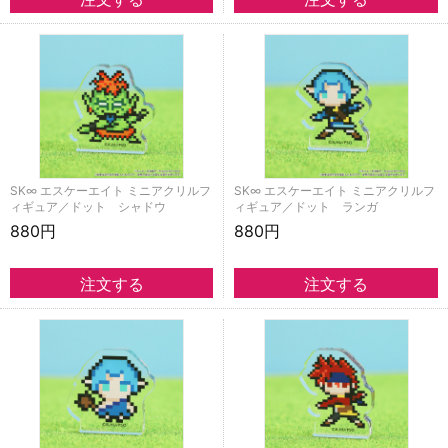
SK∞ エスケーエイト ミニアクリルフ
SK∞ エスケーエイト ミニアクリルフ
ィギュア／ドット シャドウ
ィギュア／ドット ランガ
880円
880円