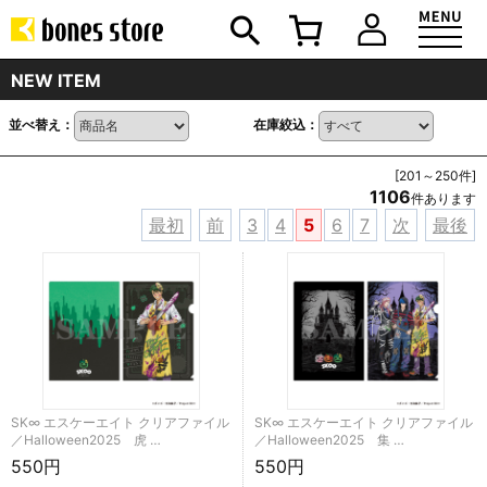
NEW ITEM
並べ替え：
在庫絞込：
[201～250件]
1106
件あります
最初
前
3
4
5
6
7
次
最後
SK∞ エスケーエイト クリアファイル
SK∞ エスケーエイト クリアファイル
／Halloween2025 虎 …
／Halloween2025 集 …
550円
550円