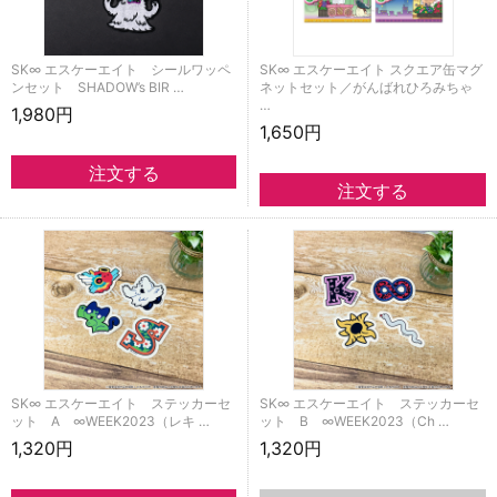
SK∞ エスケーエイト シールワッペ
SK∞ エスケーエイト スクエア缶マグ
ンセット SHADOW’s BIR …
ネットセット／がんばれひろみちゃ
…
1,980円
1,650円
SK∞ エスケーエイト ステッカーセ
SK∞ エスケーエイト ステッカーセ
ット A ∞WEEK2023（レキ …
ット B ∞WEEK2023（Ch …
1,320円
1,320円