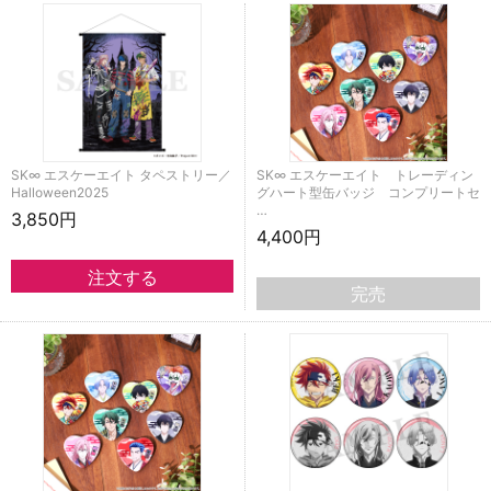
SK∞ エスケーエイト タペストリー／
SK∞ エスケーエイト トレーディン
Halloween2025
グハート型缶バッジ コンプリートセ
…
3,850円
4,400円
完売