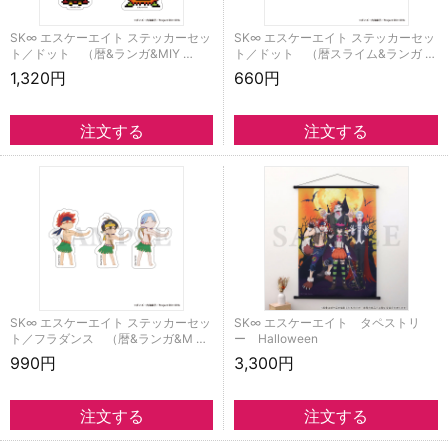
SK∞ エスケーエイト ステッカーセッ
SK∞ エスケーエイト ステッカーセッ
ト／ドット （暦&ランガ&MIY …
ト／ドット （暦スライム&ランガ …
1,320円
660円
SK∞ エスケーエイト ステッカーセッ
SK∞ エスケーエイト タペストリ
ト／フラダンス （暦&ランガ&M …
ー Halloween
990円
3,300円