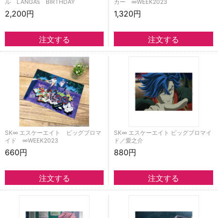
ル LANGA’s BIRTHDAY
カー ∞WEEK2023
2,200円
1,320円
SK∞ エスケーエイト ビッグブロマ
SK∞ エスケーエイト ビッグブロマイ
イド ∞WEEK2023
ド／愛之介
660円
880円