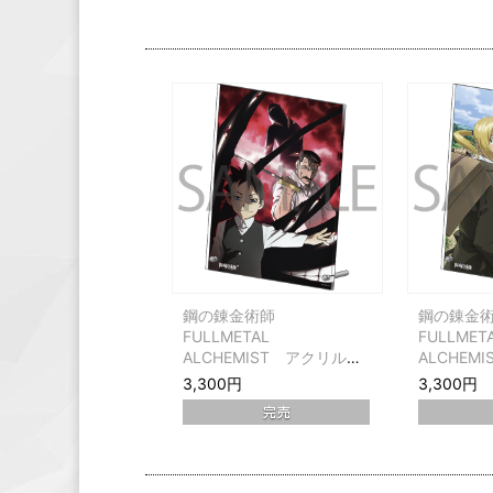
鋼の錬金術師
鋼の錬金
FULLMETAL
FULLMET
ALCHEMIST アクリルパ
ALCHEM
ネル ジャケット第15巻
ネル ジャ
3,300円
3,300円