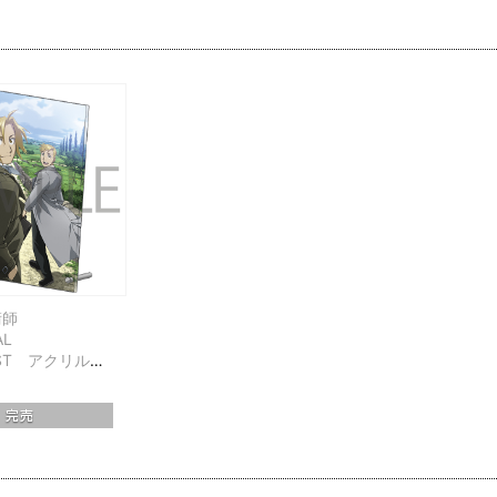
術師
AL
IST アクリルパ
ケット第16巻