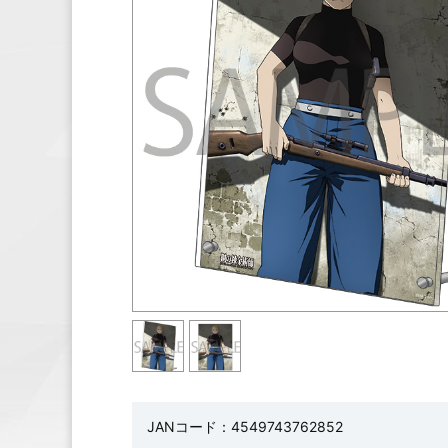
JANコード：4549743762852