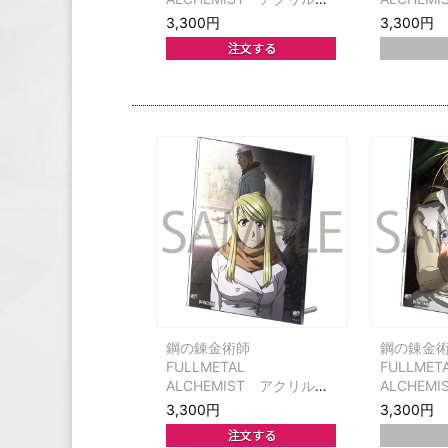
ネル ジャケット第4巻
ネル ジャ
3,300円
3,300円
鋼の錬金術師
鋼の錬金
FULLMETAL
FULLMET
ALCHEMIST アクリルパ
ALCHEM
ネル ジャケット第10巻
ネル ジャ
3,300円
3,300円