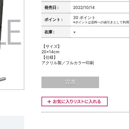
発売日 :
2022/10/14
30 ポイント
ポイント :
※ポイントは送料への値引きとして利
在庫 :
×
【サイズ】
20×14cm
【仕様】
アクリル製／フルカラー印刷