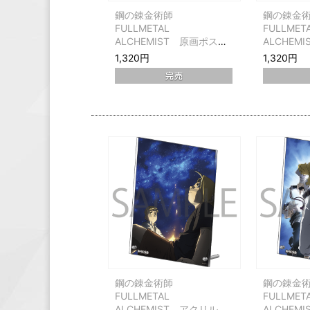
鋼の錬金術師
鋼の錬金
FULLMETAL
FULLMET
ALCHEMIST 原画ポスト
ALCHEM
カードセット ジャケット
カードセ
1,320円
1,320円
第1～8巻
第9～16巻
鋼の錬金術師
鋼の錬金
FULLMETAL
FULLMET
ALCHEMIST アクリルパ
ALCHEM