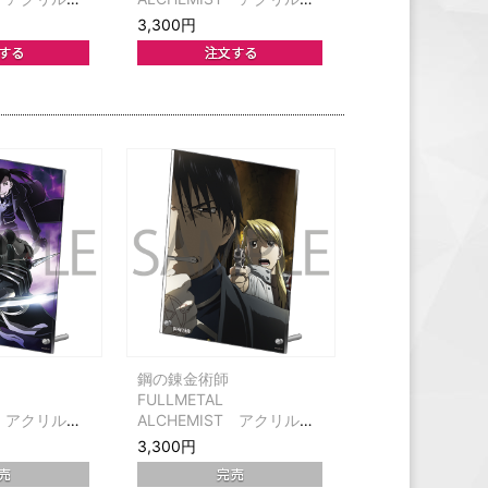
ット第7巻
ネル ジャケット第9巻
3,300円
師
鋼の錬金術師
FULLMETAL
T アクリルパ
ALCHEMIST アクリルパ
ット第13巻
ネル ジャケット第14巻
3,300円