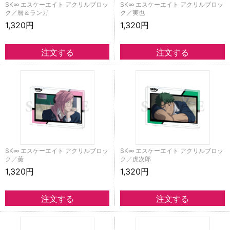
SK∞ エスケーエイト アクリルブロッ
SK∞ エスケーエイト アクリルブロッ
ク／暦＆ランガ
ク／実也
1,320円
1,320円
SK∞ エスケーエイト アクリルブロッ
SK∞ エスケーエイト アクリルブロッ
ク／薫
ク／虎次郎
1,320円
1,320円