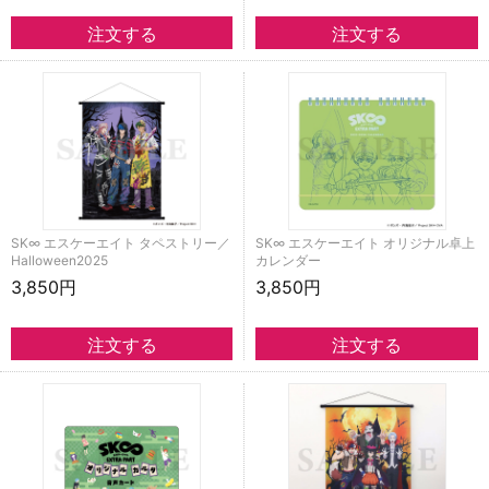
SK∞ エスケーエイト タペストリー／
SK∞ エスケーエイト オリジナル卓上
Halloween2025
カレンダー
3,850円
3,850円