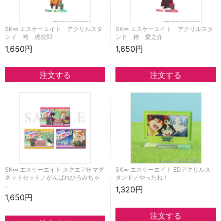
SK∞ エスケーエイト アクリルスタ
SK∞ エスケーエイト アクリルスタ
ンド 袴 虎次郎
ンド 袴 愛之介
1,650円
1,650円
SK∞ エスケーエイト スクエア缶マグ
SK∞ エスケーエイト EDアクリルス
ネットセット／がんばれひろみちゃ
タンド／やったね！
…
1,320円
1,650円