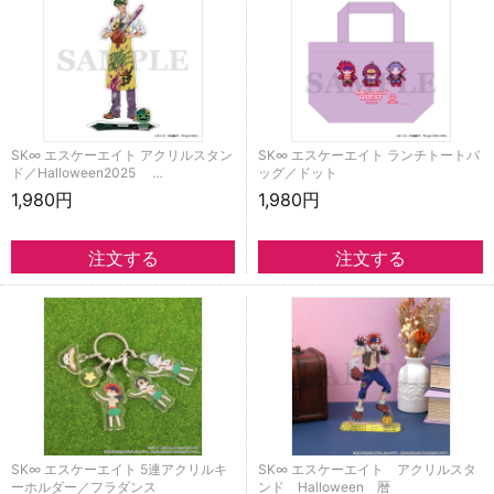
SK∞ エスケーエイト アクリルスタン
SK∞ エスケーエイト ランチトートバ
ド／Halloween2025 …
ッグ／ドット
1,980円
1,980円
SK∞ エスケーエイト 5連アクリルキ
SK∞ エスケーエイト アクリルスタ
ーホルダー／フラダンス
ンド Halloween 暦