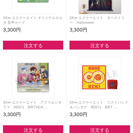
SK∞ エスケーエイト オリジナルカル
SK∞ エスケーエイト タペストリ
タ 音声カード
ー Halloween
3,300円
3,300円
SK∞ エスケーエイト アクリルジオ
SK∞ エスケーエイト リストバンド
ラマ REKI's BIRTHDA …
＆バンダナ REKI's BIRT …
3,300円
3,300円