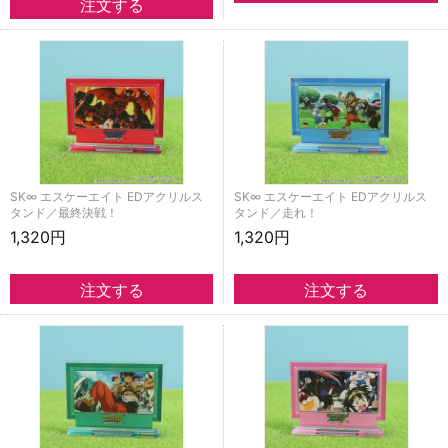
SK∞ エスケーエイト EDアクリルス
SK∞ エスケーエイト EDアクリルス
タンド／最終決戦！
タンド／走れ！
1,320円
1,320円