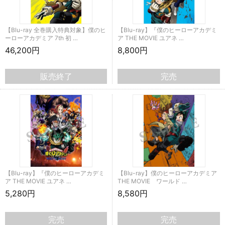
【Blu-ray 全巻購入特典対象】僕のヒ
【Blu-ray】『僕のヒーローアカデミ
ーローアカデミア 7th 初 …
ア THE MOVIE ユアネ …
46,200円
8,800円
販売終了
完売
【Blu-ray】『僕のヒーローアカデミ
【Blu-ray】僕のヒーローアカデミア
ア THE MOVIE ユアネ …
THE MOVIE ワールド …
5,280円
8,580円
完売
完売