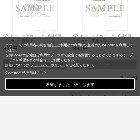
僕のヒーローアカデミア 6期原画ス
僕のヒーローアカデミア 6期原画ス
テッカー 轟焦凍
テッカー 死柄木弔
本サイトでは利用者の利便性向上と利用者の利用状況把握のためCookieを利用して
330円
330円
います。
なおCookieの設定はご利用のブラウザの設定でも変更することができますので、ブ
ロックを希望される場合等にご利用ください。
完売
完売
詳細については
プライバシーポリシー
をご確認ください。
Cookieの拒否方法は
こちら
[1～50件]
344
理解しました、許可します
件あります
1
2
3
4
5
次
最後
TITLE LIST
一覧を見る