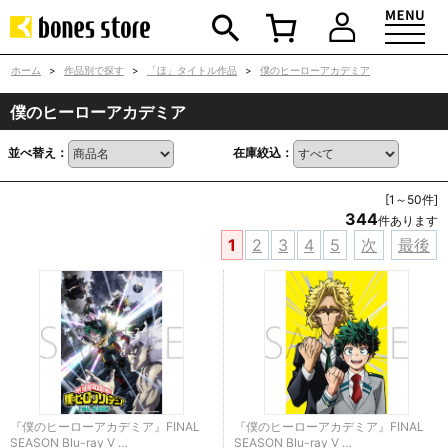
ホーム
>
作品別で探す
>
「ほ」タイトル作品
>
僕のヒーローアカデミア
僕のヒーローアカデミア
並べ替え：
在庫絞込：
[1～50件]
344
件あります
1
2
3
4
5
次
最後
『僕のヒーローアカデミア』FINAL
『僕のヒーローアカデミア』FINAL
SEASON Blu-ray V …
SEASON Blu-ray V …