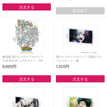
販売終了
劇場版 僕のヒーローアカデミア
僕のヒーローアカデミア 2期EDアク
THE MOVIE ユアネクスト AN …
リルブロック／轟
6,600円
1,320円