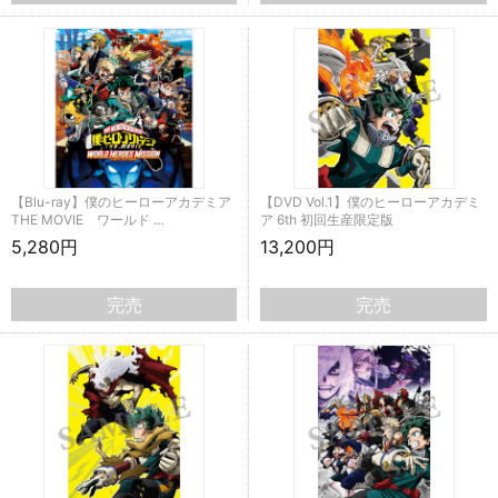
【Blu-ray】僕のヒーローアカデミア
【DVD Vol.1】僕のヒーローアカデミ
THE MOVIE ワールド …
ア 6th 初回生産限定版
5,280円
13,200円
完売
完売