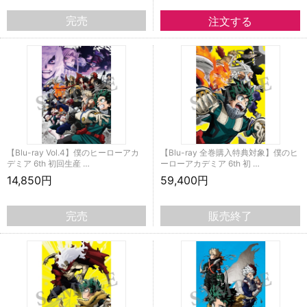
完売
【Blu-ray Vol.4】僕のヒーローアカ
【Blu-ray 全巻購入特典対象】僕のヒ
デミア 6th 初回生産 …
ーローアカデミア 6th 初 …
14,850円
59,400円
完売
販売終了