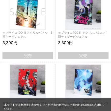
モブサイコ100 Ⅲ アクリルパネル 3
モブサイコ100 Ⅲ アクリルパネル／1
期キービジュアル
期ティザービジュアル
3,300円
3,300円
完売
完売
モブサイコ100 Ⅲ アクリルパネル／2
モブサイコ100 Ⅲ アクリルパネル／3
本サイトでは利用者の利便性向上と利用者の利用状況把握のためCookieを利用して
期ティザービジュアル
期ティザービジュアル
います。