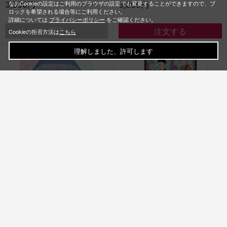
なおCookieの設定はご利用のブラウザの設定でも変更することができますので、ブ
3,300円
3,300円
ロックを希望される場合等にご利用ください。
詳細については
プライバシーポリシー
をご確認ください。
完売
Cookieの拒否方法は
こちら
理解しました、許可します
モブサイコ100 Ⅲ アクリルジオラマ
モブサイコ100 Ⅲ タペストリー
／Birthday2024
vacation
3,300円
3,300円
完売