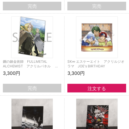
完売
完売
鋼の錬金術師 FULLMETAL
SK∞ エスケーエイト アクリルジオ
ALCHEMIST アクリルパネル …
ラマ JOE's BIRTHDAY
3,300円
3,300円
完売