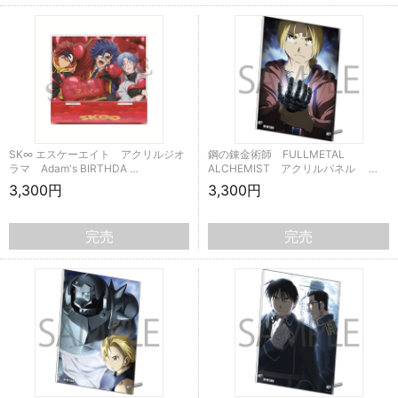
SK∞ エスケーエイト アクリルジオ
鋼の錬金術師 FULLMETAL
ラマ Adam's BIRTHDA …
ALCHEMIST アクリルパネル …
3,300円
3,300円
完売
完売