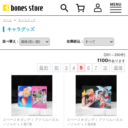
ホーム
>
キャラグッズ
キャラグッズ
並べ替え：
在庫絞込：
[201～250件]
1100
件あります
最初
前
3
4
5
6
7
次
最後
スペース☆ダンディ アクリルパネル
スペース☆ダンディ アクリルパネル
／ジャケット第7巻
／ジャケット第8巻