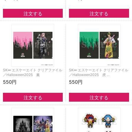
SK∞ エスケーエイト クリアファイル
SK∞ エスケーエイト クリアファイル
／Halloween2025 薫
／Halloween2025 虎 …
550円
550円