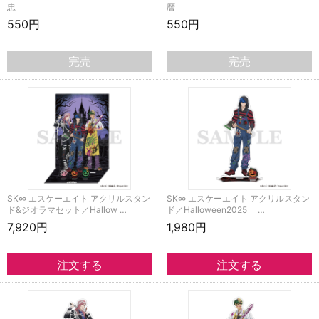
忠
暦
550円
550円
完売
完売
SK∞ エスケーエイト アクリルスタン
SK∞ エスケーエイト アクリルスタン
ド&ジオラマセット／Hallow …
ド／Halloween2025 …
7,920円
1,980円