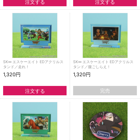
SK∞ エスケーエイト EDアクリルス
SK∞ エスケーエイト EDアクリルス
タンド／走れ！
タンド／腹ごしらえ！
1,320円
1,320円
完売