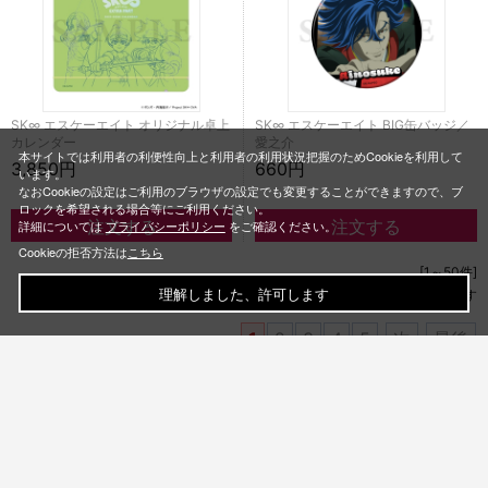
SK∞ エスケーエイト オリジナル卓上
SK∞ エスケーエイト BIG缶バッジ／
カレンダー
愛之介
本サイトでは利用者の利便性向上と利用者の利用状況把握のためCookieを利用して
3,850円
660円
います。
なおCookieの設定はご利用のブラウザの設定でも変更することができますので、ブ
ロックを希望される場合等にご利用ください。
詳細については
プライバシーポリシー
をご確認ください。
Cookieの拒否方法は
こちら
[1～50件]
201
理解しました、許可します
件あります
1
2
3
4
5
次
最後
TITLE LIST
一覧を見る