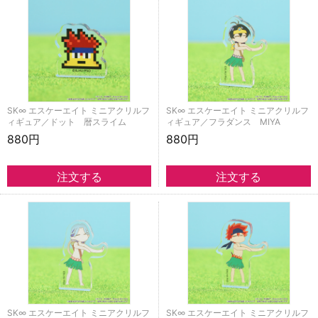
SK∞ エスケーエイト ミニアクリルフ
SK∞ エスケーエイト ミニアクリルフ
ィギュア／ドット 暦スライム
ィギュア／フラダンス MIYA
880円
880円
SK∞ エスケーエイト ミニアクリルフ
SK∞ エスケーエイト ミニアクリルフ