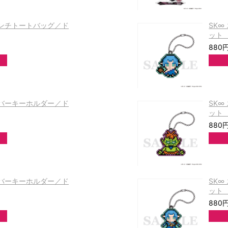
ランチトートバッグ／ド
SK
ット
880
ラバーキーホルダー／ド
SK
ット
880
ラバーキーホルダー／ド
SK
ット
880