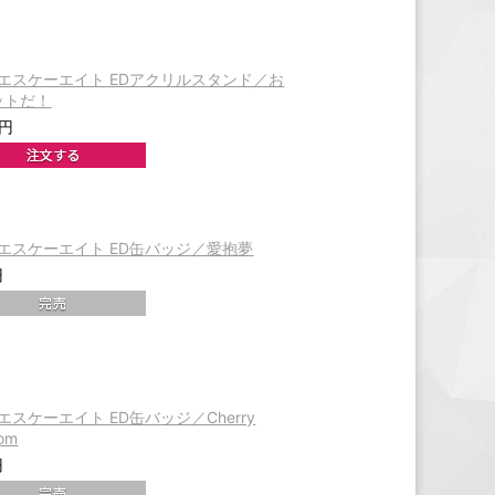
 エスケーエイト EDアクリルスタンド／お
ットだ！
0円
 エスケーエイト ED缶バッジ／愛抱夢
円
 エスケーエイト ED缶バッジ／Cherry
som
円