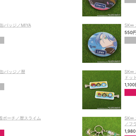
D缶バッジ／MIYA
SK∞
550
D缶バッジ／暦
SK
ドッ
1,10
巾着ポーチ／暦スライム
SK∞
／フ
1,98