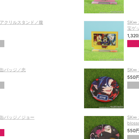
EDアクリルスタンド／腹
SK∞
宝ゲ
1,32
D缶バッジ／忠
SK∞
550
ED缶バッジ／ジョー
SK∞
blos
550