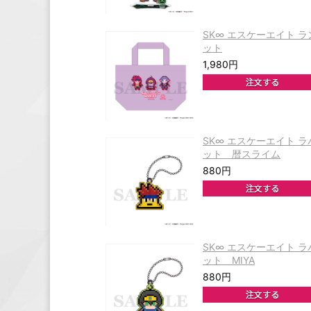
SK∞ エスケーエイト 
ット
1,980円
SK∞ エスケーエイト 
ット 暦スライム
880円
SK∞ エスケーエイト 
ット MIYA
880円