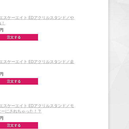
 エスケーエイト EDアクリルスタンド／や
ね！
0円
 エスケーエイト EDアクリルスタンド／走
0円
 エスケーエイト EDアクリルスタンド／モ
ターにされちゃった！？
0円