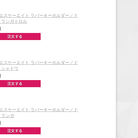
∞ エスケーエイト ラバーキーホルダー／ド
 ランガトロル
円
∞ エスケーエイト ラバーキーホルダー／ド
 シャドウ
円
∞ エスケーエイト ラバーキーホルダー／ド
 ランガ
円