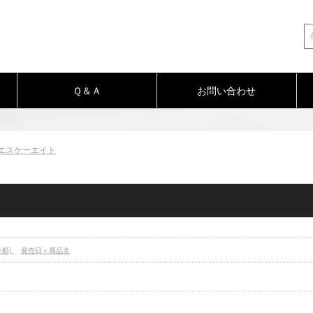
Ｑ＆Ａ
お問い合わせ
 エスケーエイト
い順)
発売日＋商品名