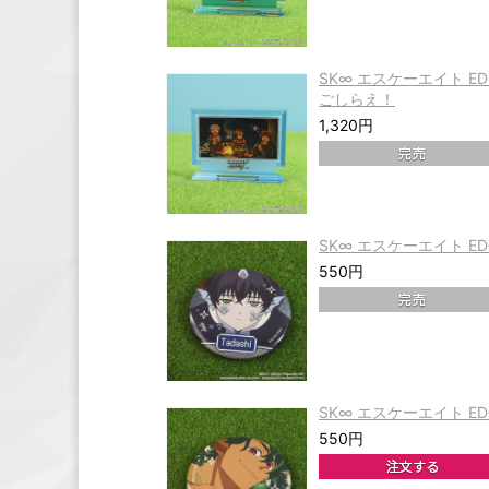
SK∞ エスケーエイト 
ごしらえ！
1,320円
SK∞ エスケーエイト E
550円
SK∞ エスケーエイト 
550円