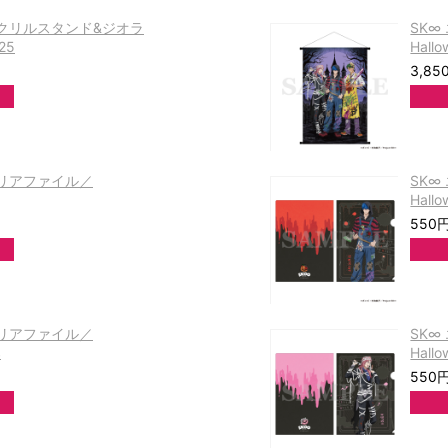
アクリルスタンド&ジオラ
SK∞
25
Hall
3,85
クリアファイル／
SK∞
Hall
550
クリアファイル／
SK∞
郎
Hall
550