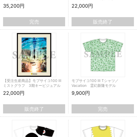
35,200円
22,000円
完売
販売終了
【受注生産商品】モブサイコ100 Ⅲ
モブサイコ100 Ⅲ Tシャツ／
ミストグラフ 3期キービジュアル
Vacation 霊幻新隆モデル
22,000円
9,900円
販売終了
完売