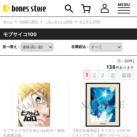
ホーム
>
作品別で探す
>
「も」タイトル作品
>
モブサイコ100
モブサイコ100
並べ替え：
在庫絞込：
[1～50件]
138
件あります
1
2
3
次
最後
モブサイコ100 Ⅲ Blu-rayBOX＜初回
【受注生産商品】モブサイコ100 Ⅲ
生産限定版＞
ミストグラフ 3期ティザービジュ …