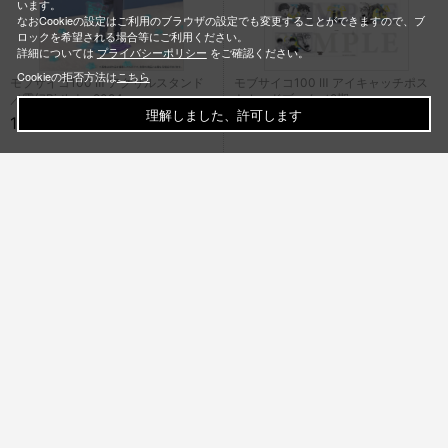
います。
なおCookieの設定はご利用のブラウザの設定でも変更することができますので、ブ
ロックを希望される場合等にご利用ください。
詳細については
プライバシーポリシー
をご確認ください。
Cookieの拒否方法は
こちら
モブサイコ100 Ⅲ アクリルスタンド
モブサイコ100 Ⅲ アイキャッチポス
／霊幻Birthday2024
トカードブック／2期
理解しました、許可します
1,980円
1,980円
[1～50件]
138
件あります
1
2
3
次
最後
TITLE LIST
一覧を見る