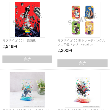
モブサイコ100Ⅱ 原画集
モブサイコ100 Ⅲ トレーディングス
クエア缶バッジ vacation
2,546円
2,200円
完売
完売