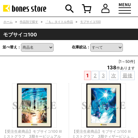
ホーム
>
作品別で探す
>
「も」タイトル作品
>
モブサイコ100
モブサイコ100
並べ替え：
在庫絞込：
[1～50件]
138
件あります
1
2
3
次
最後
【受注生産商品】モブサイコ100 Ⅲ
【受注生産商品】モブサイコ100 Ⅲ
ミストグラフ 3期キービジュアル
ミストグラフ 3期ティザービジュ …