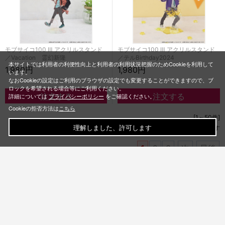
モブサイコ100 Ⅲ アクリルスタンド
モブサイコ100 Ⅲ アクリルスタンド
／Vacation 霊幻新隆
／テルBirthday2024
本サイトでは利用者の利便性向上と利用者の利用状況把握のためCookieを利用して
1,980円
1,980円
います。
なおCookieの設定はご利用のブラウザの設定でも変更することができますので、ブ
ロックを希望される場合等にご利用ください。
詳細については
プライバシーポリシー
をご確認ください。
Cookieの拒否方法は
こちら
[1～50件]
138
理解しました、許可します
件あります
1
2
3
次
最後
TITLE LIST
一覧を見る