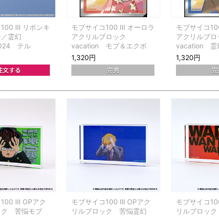
00 Ⅲ リボンキ
モブサイコ100 Ⅲ オーロラ
モブサイコ10
ー／霊幻
アクリルブロック
アクリルブ
y2024 テル
vacation モブ＆エクボ
vacation 
1,320円
1,320円
00 Ⅲ OPアク
モブサイコ100 Ⅲ OPアク
モブサイコ100
ック 苦悩モブ
リルブロック 苦悩霊幻
リルブロック