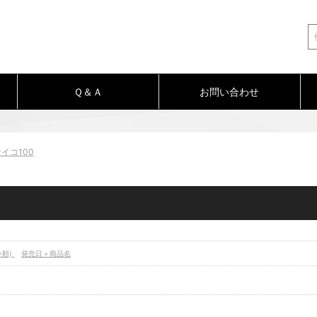
Ｑ＆Ａ
お問い合わせ
イコ100
い順)
発売日＋商品名