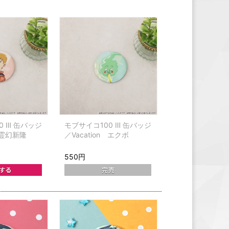
0 Ⅲ 缶バッジ
モブサイコ100 Ⅲ 缶バッジ
n 霊幻新隆
／Vacation エクボ
550円