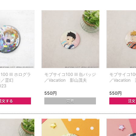
00 Ⅲ ホログラ
モブサイコ100 Ⅲ 缶バッジ
モブサイコ10
ジ／霊幻
／Vacation 影山茂夫
／Vacatio
023
550円
550円