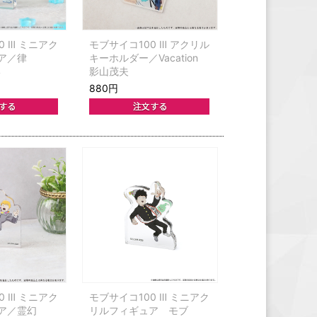
0 Ⅲ ミニアク
モブサイコ100 Ⅲ アクリル
ア／律
キーホルダー／Vacation
4
影山茂夫
880円
0 Ⅲ ミニアク
モブサイコ100 Ⅲ ミニアク
ア／霊幻
リルフィギュア モブ