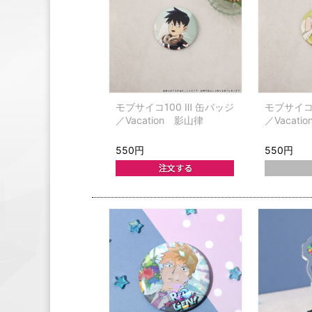
モブサイコ100 Ⅲ 缶バッジ
モブサイコ1
／Vacation 影山律
／Vacat
550円
550円