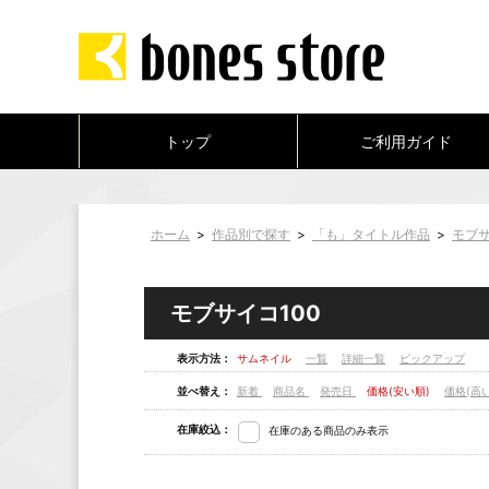
トップ
ご利用ガイド
ホーム
>
作品別で探す
>
「も」タイトル作品
>
モブサ
モブサイコ100
表示方法：
サムネイル
一覧
詳細一覧
ピックアップ
並べ替え：
新着
商品名
発売日
価格(安い順)
価格(高
在庫絞込：
在庫のある商品のみ表示