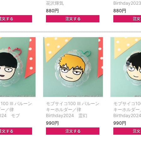
花沢輝気
Birthday202
880円
880円
00 Ⅲ バルーン
モブサイコ100 Ⅲ バルーン
モブサイコ10
ダー／律
キーホルダー／律
キーホルダー
y2024 モブ
Birthday2024 霊幻
Birthday20
990円
990円