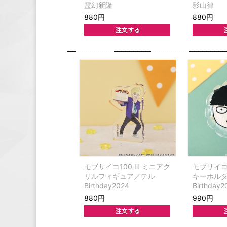
霊幻新隆
影山律
880円
880円
モブサイコ100 Ⅲ ミニアク
モブサイコ1
リルフィギュア／テル
キーホル
Birthday2024
Birthda
880円
990円