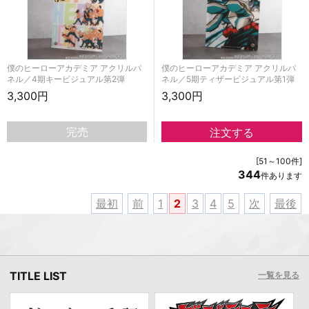
僕のヒーローアカデミア アクリルパ
僕のヒーローアカデミア アクリルパ
ネル／4期キービジュアル第2弾
ネル／5期ティザービジュアル第1弾
3,300円
3,300円
完売
[51～100件]
344
件あります
最初
前
1
2
3
4
5
次
最後
TITLE LIST
一覧を見る