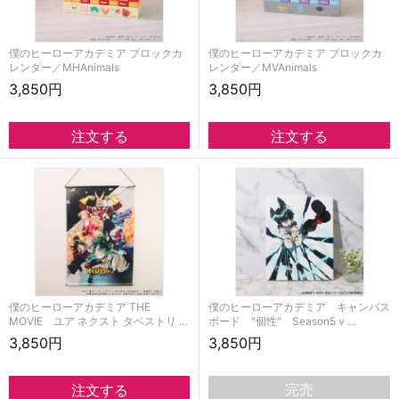
僕のヒーローアカデミア ブロックカ
僕のヒーローアカデミア ブロックカ
レンダー／MHAnimals
レンダー／MVAnimals
3,850円
3,850円
僕のヒーローアカデミア THE
僕のヒーローアカデミア キャンバス
MOVIE ユア ネクスト タペストリ …
ボード "個性" Season5 v …
3,850円
3,850円
完売