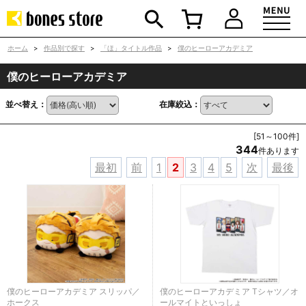
ホーム
>
作品別で探す
>
「ほ」タイトル作品
>
僕のヒーローアカデミア
僕のヒーローアカデミア
並べ替え：
在庫絞込：
[51～100件]
344
件あります
最初
前
1
2
3
4
5
次
最後
僕のヒーローアカデミア スリッパ／
僕のヒーローアカデミア Tシャツ／オ
ホークス
ールマイトといっしょ