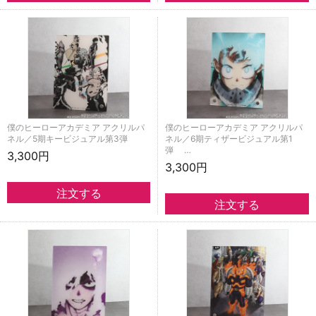
僕のヒーローアカデミア アクリルパ
僕のヒーローアカデミア アクリルパ
ネル／5期キービジュアル第3弾
ネル／6期ティザービジュアル第1
弾 …
3,300円
3,300円