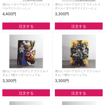
僕のヒーローアカデミア Tシャツ／オ
僕のヒーローアカデミア ステンレス
ールマイトといっしょ
ボトル／オールマイトといっしょ
4,400円
3,300円
僕のヒーローアカデミア アクリルパ
僕のヒーローアカデミア アクリルパ
ネル／1期ティザービジュアル
ネル／1期キービジュアル
3,300円
3,300円